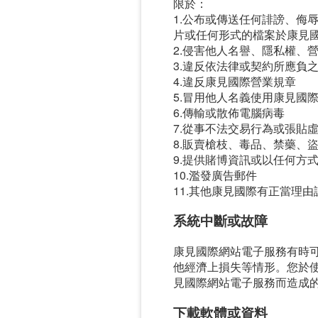
限於：
1.公布或傳送任何誹謗、侮
片或任何形式的檔案於康見
2.侵害他人名譽、隱私權、
3.違反依法律或契約所應負
4.違反康見國際營業規章
5.冒用他人名義使用康見國
6.傳輸或散佈電腦病毒
7.從事不法交易行為或張貼
8.販賣槍枝、毒品、禁藥、
9.提供賭博資訊或以任何方
10.濫發廣告郵件
11.其他康見國際有正當理
系統中斷或故障
康見國際網站電子服務有時
他經濟上損失等情形。您於
見國際網站電子服務而造成
下載軟體或資料