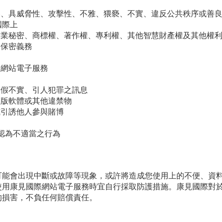
辱、具威脅性、攻擊性、不雅、猥褻、不實、違反公共秩序或善
國際上
營業秘密、商標權、著作權、專利權、其他智慧財產權及其他權
之保密義務
際網站電子服務
虛假不實、引人犯罪之訊息
盜版軟體或其他違禁物
式引誘他人參與賭博
由認為不適當之行為
可能會出現中斷或故障等現象，或許將造成您使用上的不便、資
使用康見國際網站電子服務時宜自行採取防護措施。康見國際對
的損害，不負任何賠償責任。