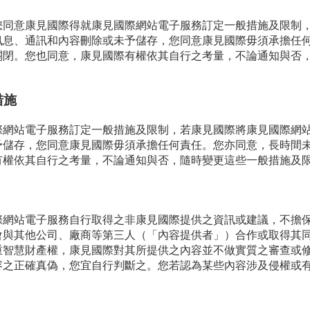
您同意康見國際得就康見國際網站電子服務訂定一般措施及限制
訊息、通訊和內容刪除或未予儲存，您同意康見國際毋須承擔任
關閉。您也同意，康見國際有權依其自行之考量，不論通知與否
措施
際網站電子服務訂定一般措施及限制，若康見國際將康見國際網
予儲存，您同意康見國際毋須承擔任何責任。您亦同意，長時間
有權依其自行之考量，不論通知與否，隨時變更這些一般措施及
際網站電子服務自行取得之非康見國際提供之資訊或建議，不擔
會與其他公司、廠商等第三人（「內容提供者」）合作或取得其
重智慧財產權，康見國際對其所提供之內容並不做實質之審查或
容之正確真偽，您宜自行判斷之。您若認為某些內容涉及侵權或